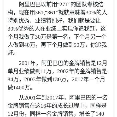
阿里巴巴以前用“
271”
的团队考核结
构，现在用
361,“361”
就就意味着
30%
的人
特别优秀、业绩特别好，我们就是要让
30%
优秀的人在业绩上实现你追我赶，这
个月我做了
30
万是第一名，下个月另一个
人做到
40
万，再下个月做到
50
万，你追我
赶。
2001
年，阿里巴巴的金牌销售是
12
月
单月业绩做到
11
万，
2002
年的金牌销售是
84
万，
2003
年做到
130
万，
2017
年一个月
做
1400
万。
从
2001
年到
2017
年，阿里巴巴的一名
金牌销售在这
16
年的成长过程中，同样是
12
月份，同样一名金牌销售，增长了
140