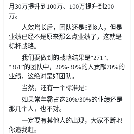
月
30
万提升到
100
万、
100
万提升到
200
万。
人效增长后，团队还是
6
到
8
人，但是
业绩已经不是原来那么点业绩了，这就是
标杆战略。
我们要做到的战略结果是“
271”
、
“361”
的团队中，
20%-30%
的人贡献
70%
的
业绩，这绝对是好团队。
当然，还有一个标准是：
如果常年霸占这
20%/30%
的业绩还是
那几个人，也不对。
一定要有其他人的出现，大家不断地
你追我赶。