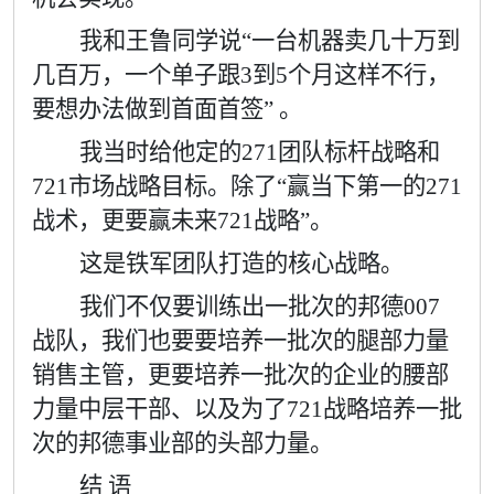
我和王鲁同学说“一台机器卖几十万到
几百万，一个单子跟
3
到
5
个月这样不行，
要想办法做到首面首签
”
。
我当时给他定的
271
团队标杆战略和
721
市场战略目标。除了
“
赢当下第一的
271
战术，更要赢未来
721
战略
”
。
这是铁军团队打造的核心战略。
我们不仅要训练出一批次的邦德
007
战队，我们也要要培养一批次的腿部力量
销售主管，更要培养一批次的企业的腰部
力量中层干部、以及为了
721
战略培养一批
次的邦德事业部的头部力量。
结 语