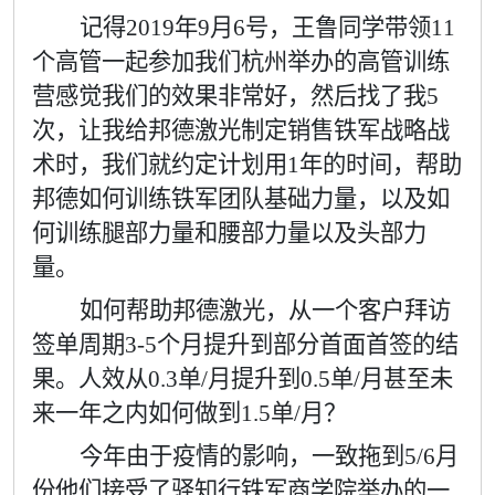
记得
2019
年
9
月
6
号，王鲁同学带领
11
个高管一起参加我们杭州举办的高管训练
营感觉我们的效果非常好，然后找了我
5
次，让我给邦德激光制定销售铁军战略战
术时，我们就约定计划用
1
年的时间，帮助
邦德如何训练铁军团队基础力量，以及如
何训练腿部力量和腰部力量以及头部力
量。
如何帮助邦德激光，从一个客户拜访
签单周期
3-5
个月提升到部分首面首签的结
果。人效从
0.3
单
/
月提升到
0.5
单
/
月甚至未
来一年之内如何做到
1.5
单
/
月？
今年由于疫情的影响，一致拖到
5/6
月
份他们接受了驿知行铁军商学院举办的一