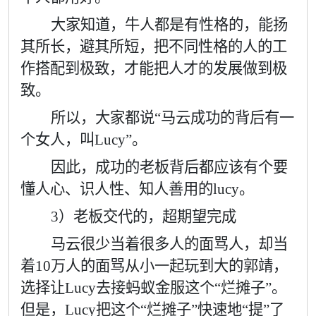
大家知道，牛人都是有性格的，能扬
其所长，避其所短，把不同性格的人的工
作搭配到极致，才能把人才的发展做到极
致。
所以，大家都说“马云成功的背后有一
个女人，叫
Lucy”
。
因此，成功的老板背后都应该有个要
懂人心、识人性、知人善用的
lucy
。
3
）老板交代的，超期望完成
马云很少当着很多人的面骂人，却当
着
10
万人的面骂从小一起玩到大的郭靖，
选择让
Lucy
去接蚂蚁金服这个
“
烂摊子
”
。
但是，
Lucy
把这个
“
烂摊子
”
快速地
“
提
”
了