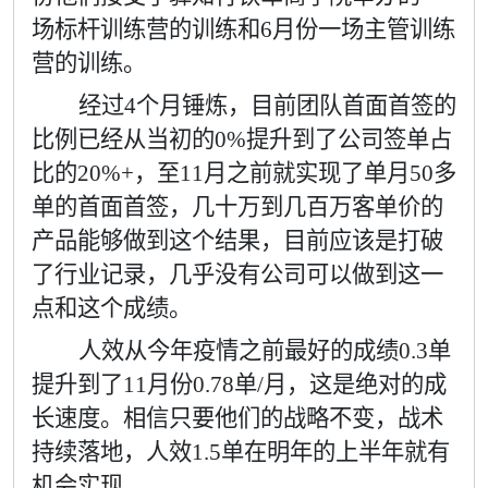
场标杆训练营的训练和
6
月份一场主管训练
营的训练。
经过
4
个月锤炼，目前团队首面首签的
比例已经从当初的
0%
提升到了公司签单占
比的
20%+
，至
11
月之前就实现了单月
50
多
单的首面首签，几十万到几百万客单价的
产品能够做到这个结果，目前应该是打破
了行业记录，几乎没有公司可以做到这一
点和这个成绩。
人效从今年疫情之前最好的成绩
0.3
单
提升到了
11
月份
0.78
单
/
月，这是绝对的成
长速度。相信只要他们的战略不变，战术
持续落地，人效
1.5
单在明年的上半年就有
机会实现。