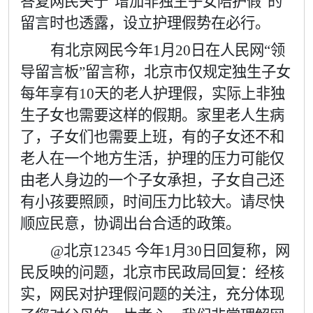
答复网民关于
“
增加非独生子女陪护假
”
的
留言时也透露，设立护理假势在必行。
有北京网民今年
1
月
20
日在人民网
“
领
导留言板
”
留言称，北京市仅规定独生子女
每年享有
10
天的老人护理假，实际上非独
生子女也需要这样的假期。家里老人生病
了，子女们也需要上班，有的子女还不和
老人在一个地方生活，护理的压力可能仅
由老人身边的一个子女承担，子女自己还
有小孩要照顾，时间压力比较大。请尽快
顺应民意，协调出台合适的政策。
@
北京
12345
今年
1
月
30
日回复称，网
民反映的问题，北京市民政局回复：经核
实，网民对护理假问题的关注，充分体现