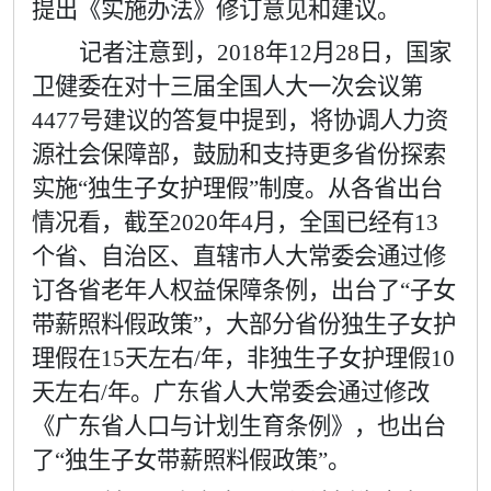
提出《实施办法》修订意见和建议。
记者注意到，
2018
年
12
月
28
日，国家
卫健委在对十三届全国人大一次会议第
4477
号建议的答复中提到，将协调人力资
源社会保障部，鼓励和支持更多省份探索
实施
“
独生子女护理假
”
制度。从各省出台
情况看，截至
2020
年
4
月，全国已经有
13
个省、自治区、直辖市人大常委会通过修
订各省老年人权益保障条例，出台了
“
子女
带薪照料假政策
”
，大部分省份独生子女护
理假在
15
天左右
/
年，非独生子女护理假
10
天左右
/
年。广东省人大常委会通过修改
《广东省人口与计划生育条例》，也出台
了
“
独生子女带薪照料假政策
”
。